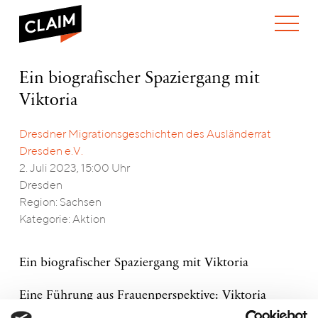
ÜBER UNS
Ein
Ein biografischer Spaziergang mit
WER WIR SIND
biografischer
Viktoria
WAS WIR TUN
Spaziergang
WIE WIR ARBEITEN
mit
Viktoria
Dresdner Migrationsgeschichten des Ausländerrat
TEAM
AKTUELLES
Dresden e.V.
NEWS
ARBEITEN BEI CLAIM
2. Juli 2023, 15:00 Uhr
SPENDEN
VERANSTALTUNGEN
TRANSPARENZ
Dresden
Region: Sachsen
PUBLIKATIONEN
ENGLISH
Kategorie: Aktion
Ein biografischer Spaziergang mit Viktoria
Eine Führung aus Frauenperspektive: Viktoria
berichtet über ihre Flucht nach Dresden, die