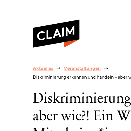
Diskriminierung
Aktuelles
Veranstaltungen
erkennen
Diskriminierung erkennen und handeln – aber w
und
handeln
–
Diskriminierung
aber
wie?!
Ein
aber wie?! Ein 
Workshop
für
Mitarbeiter*innen