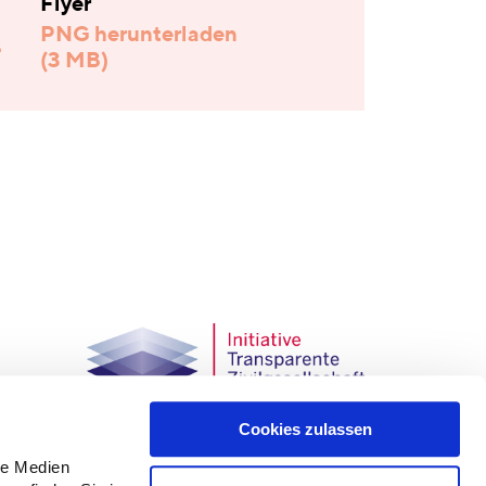
Flyer
PNG herunterladen
(3 MB)
Cookies zulassen
CLAIM – Allianz gegen Islam- und Muslimfeindlichkeit
le Medien