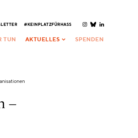
LETTER
#KEINPLATZFÜRHASS
R TUN
AKTUELLES
SPENDEN
anisationen
n –