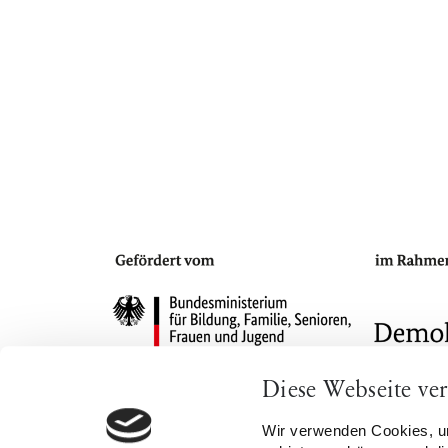
Diese Webseite ve
Impressum
Datenschutz
Cookie-Eins
Wir verwenden Cookies, um