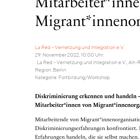
Mitarbeiter*inn
von
Migrant*innenorganisationen
Migrant*innenor
La Red – Vernetzung und Integration e.V.
29. November 2022, 10:00 Uhr
: La Red – Vernetzung und Integration e.V., Alt-
Region: Berlin
Kategorie: Fortbildung/Workshop
Diskriminierung erkennen und handeln –
Mitarbeiter*innen von Migrant*innenorg
Mitarbeitende von Migrant*innenorganisation
Diskriminierungserfahrungen konfrontiert.
Erfahrungen handeln, die sie selbst machen