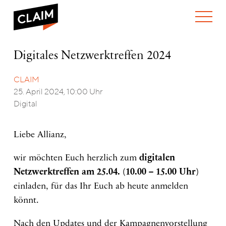
ÜBER UNS
Digitales
Digitales Netzwerktreffen 2024
WER WIR SIND
Netzwerktreffen
WAS WIR TUN
2024
WIE WIR ARBEITEN
CLAIM
25. April 2024, 10:00 Uhr
TEAM
AKTUELLES
Digital
NEWS
ARBEITEN BEI CLAIM
SPENDEN
VERANSTALTUNGEN
TRANSPARENZ
Liebe Allianz,
PUBLIKATIONEN
ENGLISH
wir möchten Euch herzlich zum
digitalen
Netzwerktreffen am 25.04. (10.00 – 15.00 Uhr)
einladen, für das Ihr Euch ab heute anmelden
könnt.
Nach den Updates und der Kampagnenvorstellung