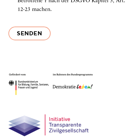
Betroffene*r nach der DSGVO Kapitel 3, Art.
12-23 machen.
SENDEN
Bitte
lasse
dieses
Feld
leer.