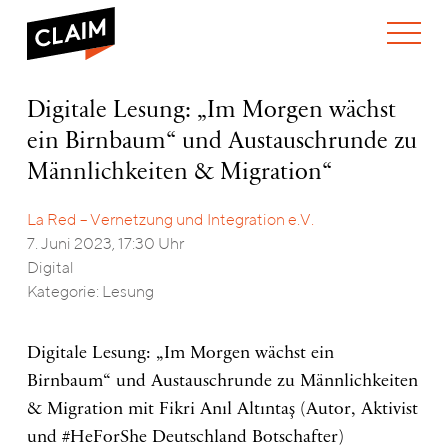
ÜBER UNS
Digitale
Digitale Lesung: „Im Morgen wächst
WER WIR SIND
Lesung:
ein Birnbaum“ und Austauschrunde zu
WAS WIR TUN
„Im
WIE WIR ARBEITEN
Morgen
Männlichkeiten & Migration“
wächst
TEAM
AKTUELLES
ein
La Red – Vernetzung und Integration e.V.
NEWS
ARBEITEN BEI CLAIM
Birnbaum“
SPENDEN
7. Juni 2023, 17:30 Uhr
und
VERANSTALTUNGEN
TRANSPARENZ
Austauschrunde
Digital
zu
PUBLIKATIONEN
ENGLISH
Kategorie: Lesung
Männlichkeiten
&
Migration“
Digitale Lesung: „Im Morgen wächst ein
Birnbaum“ und Austauschrunde zu Männlichkeiten
& Migration mit Fikri Anıl Altıntaş (Autor, Aktivist
und #HeForShe Deutschland Botschafter)