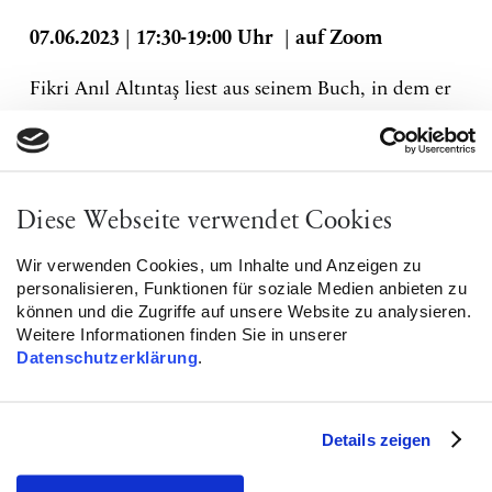
07.06.2023 | 17:30-19:00 Uhr | auf Zoom
Fikri Anıl Altıntaş liest aus seinem Buch, in dem er
einen kritischen Blick auf die festgefahrenen
Narrative und zahlreichen Vorurteile, insbesondere
über migrantische Männlichkeiten, wirft. Im
Anschluss an die Lesung folgt eine interaktive
Diese Webseite verwendet Cookies
Austausch- und Fragerunde mit Fikri zu den
Wir verwenden Cookies, um Inhalte und Anzeigen zu
Themen Männlichkeit(en), Migration, Rassismus
personalisieren, Funktionen für soziale Medien anbieten zu
und Identität.
können und die Zugriffe auf unsere Website zu analysieren.
Weitere Informationen finden Sie in unserer
Anmeldungen unter:
openmind@la-red.eu
.
Datenschutzerklärung
.
Zugangsdaten für Zoom und den Ort erfolgen
nach Anmeldung, die Teilnahme ist kostenfrei.
Details zeigen