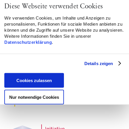
Diese Webseite verwendet Cookies
Ressentiments beleuchtet. Wie sah das Islambild in
der deutschen Aufklärung aus? Inwiefern ähneln die
Wir verwenden Cookies, um Inhalte und Anzeigen zu
schon damals heftigen Debatten den heutigen?
personalisieren, Funktionen für soziale Medien anbieten zu
können und die Zugriffe auf unsere Website zu analysieren.
Weitere Informationen finden Sie in unserer
Antworten auf diese Fragen gibt der Historiker,
Datenschutzerklärung
.
Journalisten und Autor Joseph Croitoru in seinem
Vortrag.
Details zeigen
Cookies zulassen
Nur notwendige Cookies