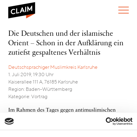
ÜBER UNS
Die
Die Deutschen und der islamische
WER WIR SIND
Deutschen
Orient – Schon in der Aufklärung ein
WAS WIR TUN
und
WIE WIR ARBEITEN
der
zutiefst gespaltenes Verhältnis
islamische
TEAM
AKTUELLES
Orient
Deutschsprachiger Muslimkreis Karlsruhe
NEWS
ARBEITEN BEI CLAIM
–
SPENDEN
1. Juli 2019, 19:30 Uhr
Schon
VERANSTALTUNGEN
TRANSPARENZ
in
Kaiserallee 111 A, 76185 Karlsruhe
der
PUBLIKATIONEN
ENGLISH
Region: Baden-Württemberg
Aufklärung
Kategorie: Vortrag
ein
zutiefst
Im Rahmen des Tages gegen antimuslimischen
gespaltenes
Verhältnis
Rassismus am 1. Juli, lädt der Deutschsprachige
Muslimkreis Karlsruhe (DMK) zu einem Vortrag
ein, der die Wurzeln heutiger islamfeindlicher