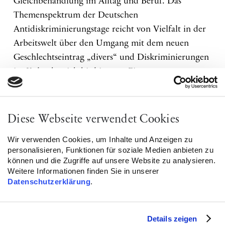
Gleichbehandlung im Alltag und Beruf. Das
Themenspektrum der Deutschen
Antidiskriminierungstage reicht von Vielfalt in der
Arbeitswelt über den Umgang mit dem neuen
Geschlechtseintrag „divers“ und Diskriminierungen
im Kulturbetrieb bis hin zum Einsatz von
Algorithmen. Vertreter_innen aus Politik und
Forschung, Akteur_innen aus Unternehmen und
Verwaltung, Wirtschaft, Kultur, Medien, Bildung
Diese Webseite verwendet Cookies
und Zivilgesellschaft kommen zusammen, um
Wir verwenden Cookies, um Inhalte und Anzeigen zu
gemeinsame Ziele zu identifizieren und Kräfte
personalisieren, Funktionen für soziale Medien anbieten zu
gegen Diskriminierung zu bündeln.
können und die Zugriffe auf unsere Website zu analysieren.
Weitere Informationen finden Sie in unserer
Der Kongress ist intersektional und interdisziplinär
Datenschutzerklärung
.
ausgerichtet: Mit Podiumsdiskussionen, Workshops
und Fall-Werkstätten möchten wir Ihnen die
Details zeigen
Möglichkeit umfangreicher Perspektiverweiterung