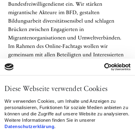
Bundesfreiwilligendienst ein. Wir stärken
migrantische Akteure im BFD, gestalten
Bildungsarbeit diversitätssensibel und schlagen
Brücken zwischen Engagierten in
Migrantenorganisationen und Umweltverbänden.
Im Rahmen des Online-Fachtags wollen wir
gemeinsam mit allen Beteiligten und Interessierten
die Erfahrungen aus diesem Lernprozess
reflektieren, Best-Practice-Beispiele vorstellen und
weitere Ansätze für mehr Vielfalt und Teilhabe in
Diese Webseite verwendet Cookies
den Freiwilligendiensten entwickeln.
Wir verwenden Cookies, um Inhalte und Anzeigen zu
Anmelden unter:
http://bfd@tgd.de.
personalisieren, Funktionen für soziale Medien anbieten zu
können und die Zugriffe auf unsere Website zu analysieren.
Weitere Informationen finden Sie in unserer
Datenschutzerklärung
.