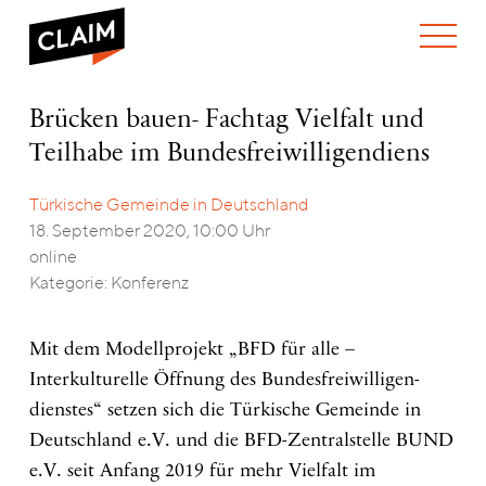
ÜBER UNS
Brücken
Brücken bauen- Fachtag Vielfalt und
WER WIR SIND
bauen-
Teilhabe im Bundesfreiwilligendiens
WAS WIR TUN
Fachtag
WIE WIR ARBEITEN
Vielfalt
und
Türkische Gemeinde in Deutschland
TEAM
AKTUELLES
Teilhabe
18. September 2020, 10:00 Uhr
NEWS
ARBEITEN BEI CLAIM
im
online
SPENDEN
Bundesfreiwilligendiens
VERANSTALTUNGEN
TRANSPARENZ
Kategorie: Konferenz
PUBLIKATIONEN
ENGLISH
Mit dem Modellprojekt „BFD für alle –
Interkulturelle Öffnung des Bundesfreiwilligen-
dienstes“ setzen sich die Türkische Gemeinde in
Deutschland e.V. und die BFD-Zentralstelle BUND
e.V. seit Anfang 2019 für mehr Vielfalt im