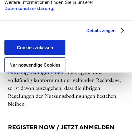
unbestimmte Zeit.
Weitere Informationen finden Sie in unserer
Datenschutzerklärung
.
§ 7 Salvatorische Klausel
Details zeigen
Diese Nutzungsbedingung ist als Teil unserer
Webseite zu betrachten, von dem aus auf den
Cookies zulassen
internen Mitgliederbereich verwiesen wird.
Sind einzelne Formulierungen dieser
Nur notwendige Cookies
Nutzungsbedingung nicht mehr ganz oder
vollständig konform mit der geltenden Rechtslage,
so ist davon auszugehen, dass die übrigen
Regelungen der Nutzungsbedingungen bestehen
bleiben.
REGISTER NOW / JETZT ANMELDEN