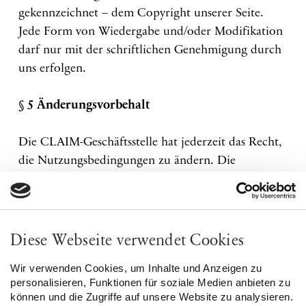
gekennzeichnet – dem Copyright unserer Seite.
Jede Form von Wiedergabe und/oder Modifikation
darf nur mit der schriftlichen Genehmigung durch
uns erfolgen.
§ 5 Änderungsvorbehalt
Die CLAIM-Geschäftsstelle hat jederzeit das Recht,
die Nutzungsbedingungen zu ändern. Die
Änderung wird dann per E-Mail veröffentlicht.
§ 6 Laufzeit des Nutzungsrechts
Diese Webseite verwendet Cookies
Die Laufzeit des Nutzungsrechts beginnt mit der
Wir verwenden Cookies, um Inhalte und Anzeigen zu
Registrierung und mit dem Einverständnis unseren
personalisieren, Funktionen für soziale Medien anbieten zu
Nutzungsbedingungen und besteht auf eine
können und die Zugriffe auf unsere Website zu analysieren.