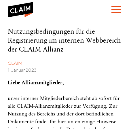
ÜBER UNS
Nutzungsbedingungen
Nutzungsbedingungen für die
WER WIR SIND
für
Registrierung im internen Webbereich
WAS WIR TUN
die
WIE WIR ARBEITEN
Registrierung
der CLAIM Allianz
im
TEAM
AKTUELLES
internen
CLAIM
NEWS
ARBEITEN BEI CLAIM
Webbereich
SPENDEN
1. Januar 2023
der
VERANSTALTUNGEN
TRANSPARENZ
CLAIM
Allianz
PUBLIKATIONEN
ENGLISH
Liebe Allianzmitglieder,
unser interner Mitgliederbereich steht ab sofort für
alle CLAIM-Allianzmitglieder zur Verfügung. Zur
Nutzung des Bereichs und der dort befindlichen
Dokumente findet Ihr hier unten einige Hinweise