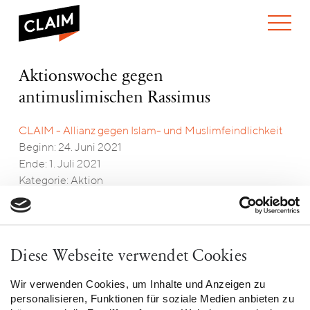
ÜBER UNS
Aktionswoche
Aktionswoche gegen
WER WIR SIND
gegen
antimuslimischen Rassimus
WAS WIR TUN
antimuslimischen
WIE WIR ARBEITEN
Rassimus
CLAIM - Allianz gegen Islam- und Muslimfeindlichkeit
TEAM
AKTUELLES
Beginn: 24. Juni 2021
NEWS
ARBEITEN BEI CLAIM
Ende: 1. Juli 2021
SPENDEN
VERANSTALTUNGEN
TRANSPARENZ
Kategorie: Aktion
PUBLIKATIONEN
ENGLISH
Bundesweit werden wir vom
24.06. – 1.07.2021
im
Rahmen der Aktionswoche gegen antimuslimischen
Diese Webseite verwendet Cookies
Rassismus darauf aufmerksam machen, dass
antimuslimischer Rassismus in Deutschland – und
Wir verwenden Cookies, um Inhalte und Anzeigen zu
personalisieren, Funktionen für soziale Medien anbieten zu
weltweit – zunimmt und bereits in der Mitte in der