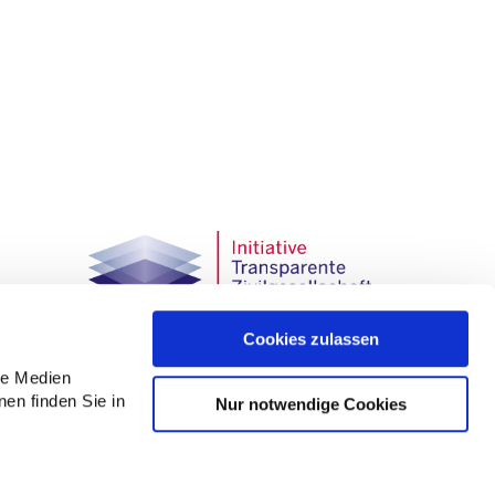
Cookies zulassen
– Alliance Against Islamo­phobia and Anti-Muslim Hate
le Medien
nen finden Sie in
Nur notwendige Cookies