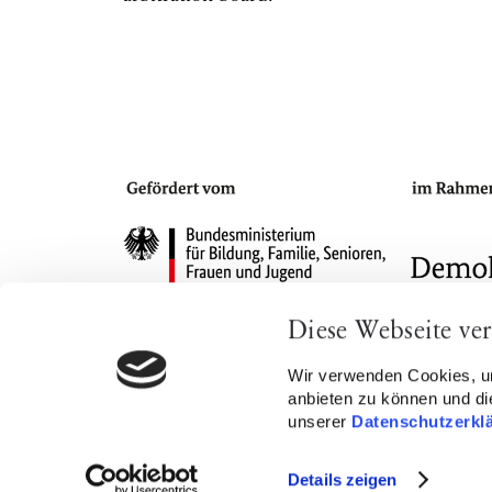
Diese Webseite ve
Legal notice
Privacy policy
Contact
Wir verwenden Cookies, um
anbieten zu können und die
unserer
Datenschutzerkl
Details zeigen